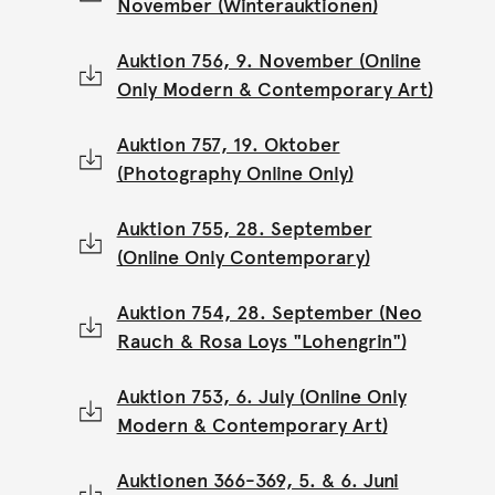
November (Winterauktionen)
Auktion 756, 9. November (Online
Only Modern & Contemporary Art)
Auktion 757, 19. Oktober
(Photography Online Only)
Auktion 755, 28. September
(Online Only Contemporary)
Auktion 754, 28. September (Neo
Rauch & Rosa Loys "Lohengrin")
Auktion 753, 6. July (Online Only
Modern & Contemporary Art)
Auktionen 366-369, 5. & 6. Juni