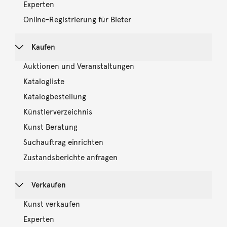
Experten
Online-Registrierung für Bieter
Kaufen
Auktionen und Veranstaltungen
Katalogliste
Katalogbestellung
Künstlerverzeichnis
Kunst Beratung
Suchauftrag einrichten
Zustandsberichte anfragen
Verkaufen
Kunst verkaufen
Experten