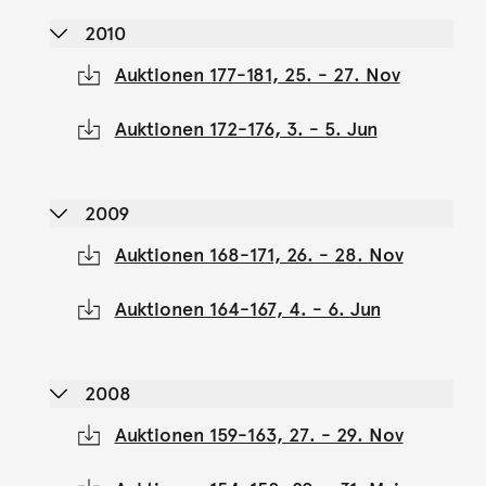
2010
Auktionen 177-181, 25. - 27. Nov
Auktionen 172-176, 3. - 5. Jun
2009
Auktionen 168-171, 26. - 28. Nov
Auktionen 164-167, 4. - 6. Jun
2008
Auktionen 159-163, 27. - 29. Nov