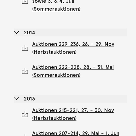
sowie 3. & 4. Juli
(Sommerauktionen)
2014
Auktionen 229-236, 26. - 29. Nov
(Herbstauktionen)
Auktionen 222-228, 28. - 31. Mai
(Sommerauktionen)
2013
Auktionen 215-221, 27. - 30. Nov
(Herbstauktionen)
Auktionen 207-214, 29. Mai - 1. Jun