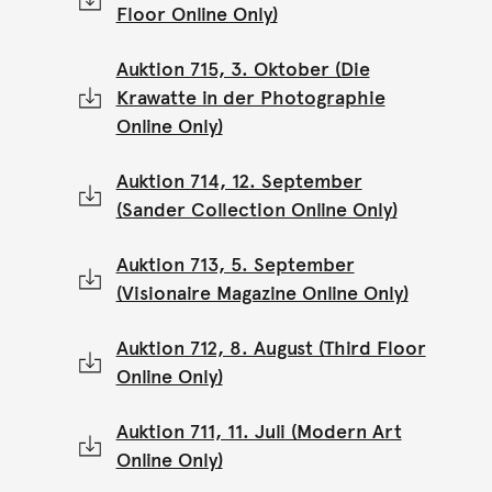
Floor Online Only)
Auktion 715, 3. Oktober (Die
Krawatte in der Photographie
Online Only)
Auktion 714, 12. September
(Sander Collection Online Only)
Auktion 713, 5. September
(Visionaire Magazine Online Only)
Auktion 712, 8. August (Third Floor
Online Only)
Auktion 711, 11. Juli (Modern Art
Online Only)