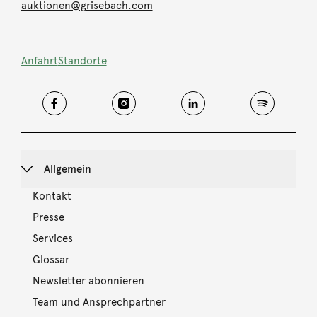
auktionen@grisebach.com
Anfahrt
Standorte
Allgemein
Kontakt
Presse
Services
Glossar
Newsletter abonnieren
Team und Ansprechpartner