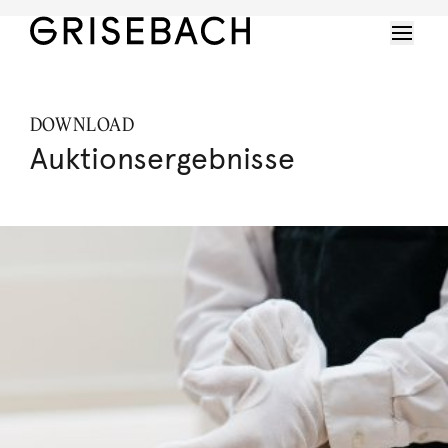
DOWNLOAD
Auktionsergebnisse