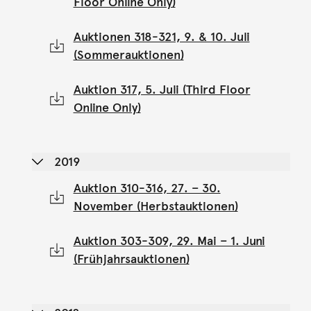
Floor Online Only)
Auktionen 318-321, 9. & 10. Juli
(Sommerauktionen)
Auktion 317, 5. Juli (Third Floor
Online Only)
2019
Auktion 310-316, 27. – 30.
November (Herbstauktionen)
Auktion 303-309, 29. Mai – 1. Juni
(Frühjahrsauktionen)