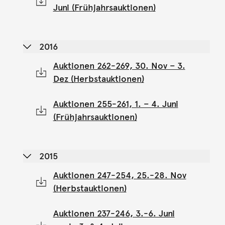
Juni (Frühjahrsauktionen)
2016
Auktionen 262-269, 30. Nov – 3.
Dez (Herbstauktionen)
Auktionen 255-261, 1. – 4. Juni
(Frühjahrsauktionen)
2015
Auktionen 247-254, 25.-28. Nov
(Herbstauktionen)
Auktionen 237-246, 3.-6. Juni