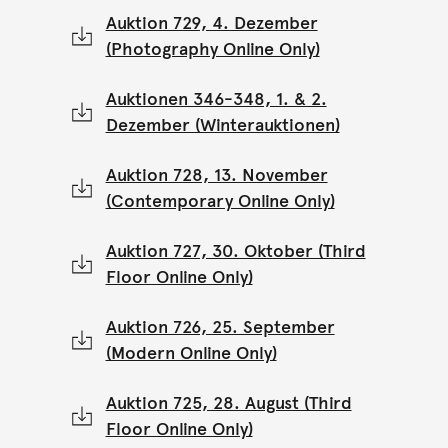
Auktion 729, 4. Dezember
(Photography Online Only)
Auktionen 346-348, 1. & 2.
Dezember (Winterauktionen)
Auktion 728, 13. November
(Contemporary Online Only)
Auktion 727, 30. Oktober (Third
Floor Online Only)
Auktion 726, 25. September
(Modern Online Only)
Auktion 725, 28. August (Third
Floor Online Only)