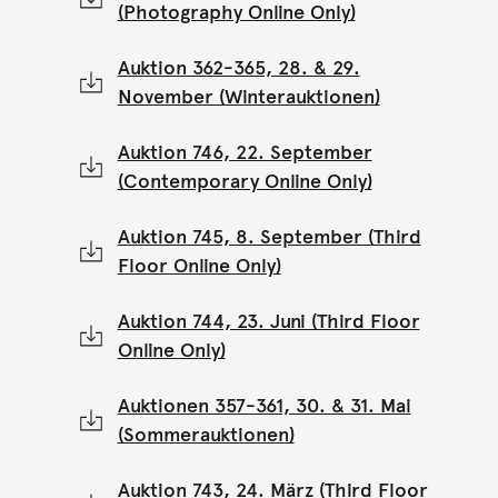
(Photography Online Only)
Auktion 362-365, 28. & 29.
November (Winterauktionen)
Auktion 746, 22. September
(Contemporary Online Only)
Auktion 745, 8. September (Third
Floor Online Only)
Auktion 744, 23. Juni (Third Floor
Online Only)
Auktionen 357-361, 30. & 31. Mai
(Sommerauktionen)
Auktion 743, 24. März (Third Floor