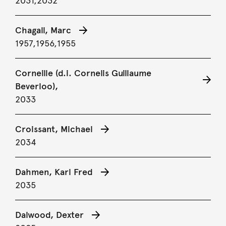
2031,
2032
Chagall, Marc
1957,
1956,
1955
Corneille (d.i. Cornelis Guillaume
Beverloo),
2033
Croissant, Michael
2034
Dahmen, Karl Fred
2035
Dalwood, Dexter