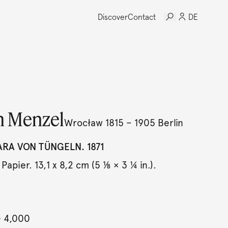
Discover
Contact
DE
h Menzel
Wrocław 1815 – 1905 Berlin
ARA VON TÜNGELN. 1871
 Papier. 13,1 x 8,2 cm (5 ⅛ × 3 ¼ in.).
- 4,000