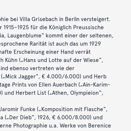
bei Villa Grisebach in Berlin versteigert.
r 1915–1925 für die Königlich Preussische
folia, Laugenblume“ kommt einer der seltenen,
esprochene Rarität ist auch das um 1929
afte Erscheinung einer Hand verrät
ich Kühn („Hans und Lotte auf der Wiese“,
sind ebenso vertreten wie der
hl („Mick Jagger“, € 4.000/6.000) und Herb
tage Prints von Ellen Auerbach („Ain-Karim-
) und Herbert List („Athen, Olympieion“,
Jaromir Funke („Komposition mit Flasche“,
va („Der Dieb“, 1926, € 6.000/8.000) und
derne Photographie u.a. Werke von Berenice