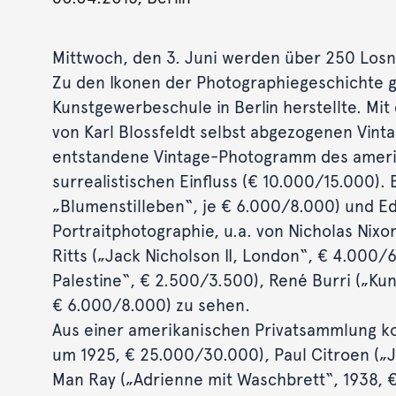
Mittwoch, den 3. Juni werden über 250 Losn
Zu den Ikonen der Photographiegeschichte geh
Kunstgewerbeschule in Berlin herstellte. Mit
von Karl Blossfeldt selbst abgezogenen Vint
entstandene Vintage-Photogramm des amerik
surrealistischen Einfluss (€ 10.000/15.000).
„Blumenstilleben“, je € 6.000/8.000) und E
Portraitphotographie, u.a. von Nicholas Nixo
Ritts („Jack Nicholson II, London“, € 4.000
Palestine“, € 2.500/3.500), René Burri („Ku
€ 6.000/8.000) zu sehen.
Aus einer amerikanischen Privatsammlung ko
um 1925, € 25.000/30.000), Paul Citroen („J
Man Ray („Adrienne mit Waschbrett“, 1938, 