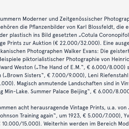
ummern Moderner und Zeitgenössischer Photographie 
ören die Pflanzenbilder von Karl Blossfeldt, die e
 der plastisch ins Bild gesetzten „Cotula Coronopi
age Prints zur Auktion (€ 22.000/32.000). Eine ausg
anischen Photographen Walker Evans: Die geisterh
 Beispiele piktorialistischer Photographie von Heinr
dward Weston („The Hand of E.M.“, € 6.000/8.000) 
n („Brown Sisters“, € 7.000/9.000), Leni Riefensta
/6.000). Magisch anmutende Landschaften sind in Vin
ng Min-Lake. Summer Palace Beijing“, € 6.000/8.000
mmen acht herausragende Vintage Prints, u.a. von 
ohnson Training again“, um 1923, € 5.000/7.000), Y
€ 10.000/15.000). Weiterhin werden im Bereich Mo