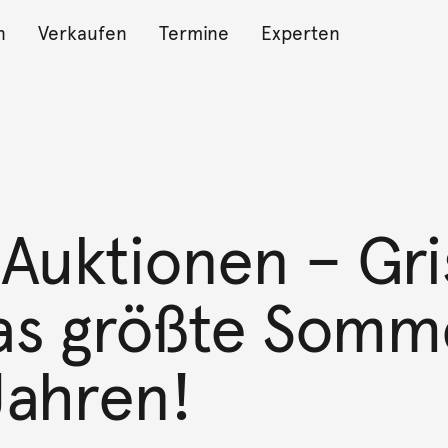
n
Verkaufen
Termine
Experten
Auktionen – Gr
das größte Som
Jahren!