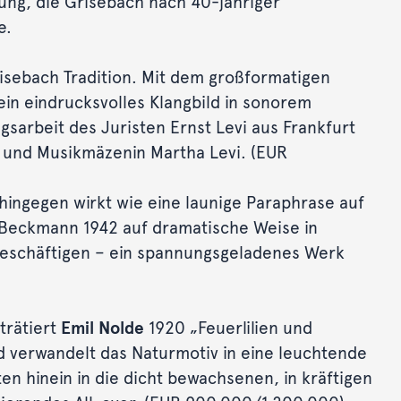
lung, die Grisebach nach 40-jähriger
e.
sebach Tradition. Mit dem großformatigen
in eindrucksvolles Klangbild in sonorem
gsarbeit des Juristen Ernst Levi aus Frankfurt
in und Musikmäzenin Martha Levi. (EUR
 hingegen wirkt wie eine launige Paraphrase auf
e Beckmann 1942 auf dramatische Weise in
beschäftigen – ein spannungsgeladenes Werk
trätiert
Emil Nolde
1920 „Feuerlilien und
d verwandelt das Naturmotiv in eine leuchtende
en hinein in die dicht bewachsenen, in kräftigen