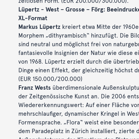
zeitlosen Form. (EUR 200.000/300.000).
Lüpertz - West – Grosse – Förg: Beeindruck
XL-Format
Markus Lüpertz
kreiert etwa Mitte der 1960e
Morphem „dithyrambisch“ hinzufügt. Die Bil
sind neutral und möglichst frei von naturge
fantasievolle Insignien der Natur wie diese
von 1968. Lüpertz erzielt durch die übertri
Dinge einen Effekt, der gleichzeitig höchst
(EUR 150.000/200.000)
Franz Wests
überdimensionale Außenskulptur
der Zeitgenössische Kunst an. Die 2006 ent
Wiedererkennungswert: Auf einer Fläche von 
mehrschlaufiger, dynamischer Kringel in West
Formensprache. „Flora“ weist eine besonder
dem Paradeplatz in Zürich installiert, zierte