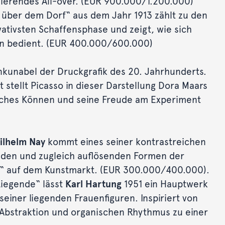
ierendes All-over. (EUR 900.000/1.200.000)
über dem Dorf“ aus dem Jahr 1913 zählt zu den
ativsten Schaffensphase und zeigt, wie sich
n bedient. (EUR 400.000/600.000)
nkunabel der Druckgrafik des 20. Jahrhunderts.
t stellt Picasso in dieser Darstellung Dora Maars
isches Können und seine Freude am Experiment
ilhelm Nay
kommt eines seiner kontrastreichen
nden und zugleich auflösenden Formen der
“ auf dem Kunstmarkt. (EUR 300.000/400.000).
Liegende“ lässt
Karl Hartung
1951 ein Hauptwerk
 seiner liegenden Frauenfiguren. Inspiriert von
n Abstraktion und organischen Rhythmus zu einer