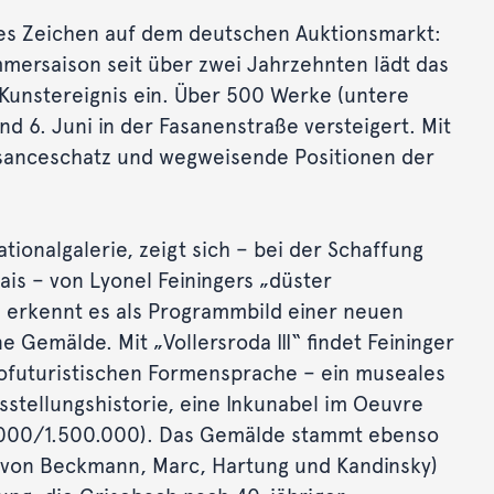
lles Zeichen auf dem deutschen Auktionsmarkt:
ersaison seit über zwei Jahrzehnten lädt das
Kunstereignis ein. Über 500 Werke (untere
d 6. Juni in der Fasanenstraße versteigert. Mit
ssanceschatz und wegweisende Positionen der
ationalgalerie, zeigt sich – bei der Schaffung
is – von Lyonel Feiningers „düster
t, erkennt es als Programmbild einer neuen
 Gemälde. Mit „Vollersroda III“ findet Feininger
ofuturistischen Formensprache – ein museales
stellungshistorie, eine Inkunabel im Oeuvre
.000/1.500.000). Das Gemälde stammt ebenso
. von Beckmann, Marc, Hartung und Kandinsky)