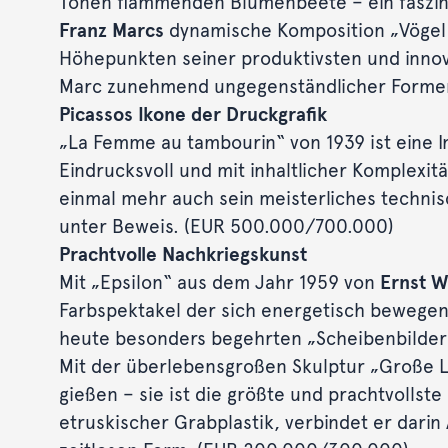
Tönen flammenden Blumenbeete – ein faszin
Franz Marcs
dynamische Komposition „Vögel 
Höhepunkten seiner produktivsten und innov
Marc zunehmend ungegenständlicher Forme
Picassos Ikone der Druckgrafik
„La Femme au tambourin“ von 1939 ist eine I
Eindrucksvoll und mit inhaltlicher Komplexitä
einmal mehr auch sein meisterliches techn
unter Beweis. (EUR 500.000/700.000)
Prachtvolle Nachkriegskunst
Mit „Epsilon“ aus dem Jahr 1959 von
Ernst W
Farbspektakel der sich energetisch bewege
heute besonders begehrten „Scheibenbilder
Mit der überlebensgroßen Skulptur „Große 
gießen – sie ist die größte und prachtvollste
etruskischer Grabplastik, verbindet er dari