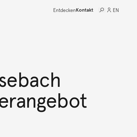
Entdecken
Kontakt
EN
isebach
merangebot