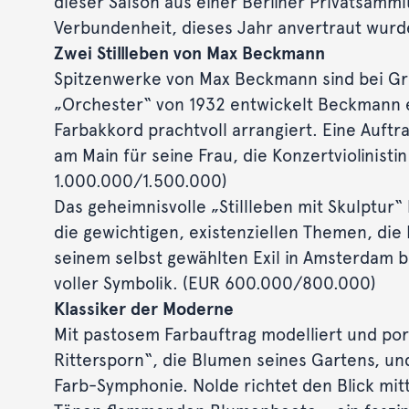
dieser Saison aus einer Berliner Privatsamm
Verbundenheit, dieses Jahr anvertraut wurd
Zwei Stillleben von Max Beckmann
Spitzenwerke von Max Beckmann sind bei Gri
„Orchester“ von 1932 entwickelt Beckmann e
Farbakkord prachtvoll arrangiert. Eine Auftra
am Main für seine Frau, die Konzertviolinist
1.000.000/1.500.000)
Das geheimnisvolle „Stillleben mit Skulptur“
die gewichtigen, existenziellen Themen, di
seinem selbst gewählten Exil in Amsterdam 
voller Symbolik. (EUR 600.000/800.000)
Klassiker der Moderne
Mit pastosem Farbauftrag modelliert und por
Rittersporn“, die Blumen seines Gartens, un
Farb-Symphonie. Nolde richtet den Blick mitt