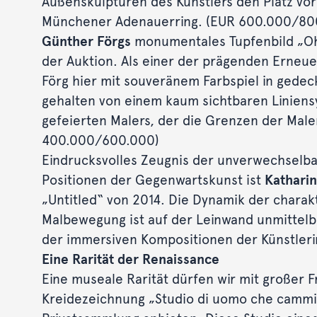
Außenskulpturen des Künstlers den Platz v
Münchener Adenauerring. (EUR 600.000/80
Günther Förgs
monumentales Tupfenbild „Ohne
der Auktion. Als einer der prägenden Erneue
Förg hier mit souveränem Farbspiel in gede
gehalten von einem kaum sichtbaren Liniensy
gefeierten Malers, der die Grenzen der Male
400.000/600.000)
Eindrucksvolles Zeugnis der unverwechselba
Positionen der Gegenwartskunst ist
Kathari
„Untitled“ von 2014. Die Dynamik der charak
Malbewegung ist auf der Leinwand unmittelba
der immersiven Kompositionen der Künstleri
Eine Rarität der Renaissance
Eine museale Rarität dürfen wir mit großer 
Kreidezeichnung „Studio di uomo che cammin