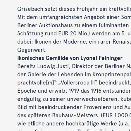
Grisebach setzt dieses Frühjahr ein kraftvo
Mit dem umfangreichsten Angebot einer Somm
Berliner Auktionshaus zu einem fulminanten 
Schätzung rund EUR 20 Mio.) werden am 5. un
dabei: Ikonen der Moderne, ein rarer Renai
Gegenwart.
Ikonisches Gemälde von Lyonel Feininger
Bereits Ludwig Justi, Direktor der Berliner N
der Galerie der Lebenden im Kronprinzenpala
prachtvolle[m]“ „Vollersroda III“ beeindruck
Epoche und erwirbt 1919 das 1916 entstandene
endgültig zu seiner unverwechselbaren, kub
Bild mit beeindruckender Provenienz und Aus
des späteren Bauhaus-Meisters. (EUR 1.000
wie etliche andere hochkarätige Werke (u.a