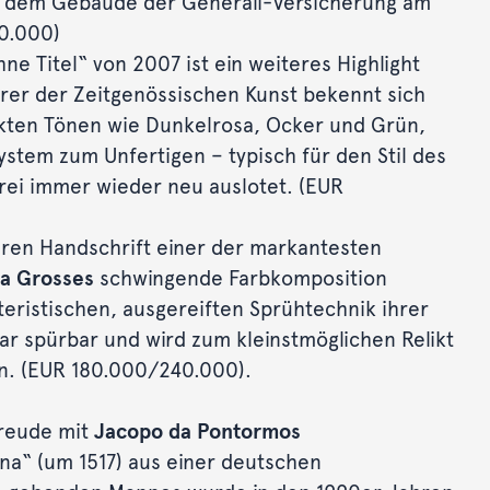
or dem Gebäude der Generali-Versicherung am
0.000)
 Titel“ von 2007 ist ein weiteres Highlight
rer der Zeitgenössischen Kunst bekennt sich
ckten Tönen wie Dunkelrosa, Ocker und Grün,
stem zum Unfertigen – typisch für den Stil des
rei immer wieder neu auslotet. (EUR
ren Handschrift einer der markantesten
na Grosses
schwingende Farbkomposition
teristischen, ausgereiften Sprühtechnik ihrer
r spürbar und wird zum kleinstmöglichen Relikt
n. (EUR 180.000/240.000).
Freude mit
Jacopo da Pontormos
a“ (um 1517) aus einer deutschen