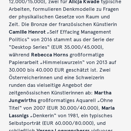
12.000/15.000), zwei für
Alicja Kwade
typische
Arbeiten, formulieren Denkmodelle zu Fragen
der physikalischen Gesetze von Raum und
Zeit. Die Bronze der französischen Künstlerin
Camille Henrot
„Self Effacing Management
Politics“ von 2016 stammt aus der Serie der
“Desktop Series“ (EUR 35.000/45.000),
während
Rebecca Horns
großformatige
Papierarbeit „Himmelswurzeln“ von 2013 auf
30.000 bis 40.000 EUR geschätzt ist. Zwei
Österreicherinnen und eine Schweizerin
runden das vielseitige Angebot der
zeitgenössischen Künstlerinnen ab:
Martha
Jungwirths
großformatiges Aquarell „Ohne
Titel“ von 2007 (EUR 30.000/40.000),
Maria
Lassnigs
„Denkerin“ von 1981, ein typisches
Selbstporträt (EUR 60.000/80.000), und
schließlich
Verena Loewensbergs
virtuoses