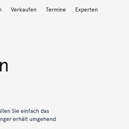
n
Verkaufen
Termine
Experten
n
len Sie einfach das
änger erhält umgehend