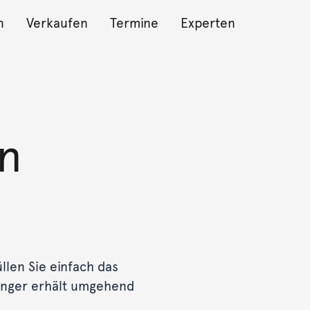
n
Verkaufen
Termine
Experten
n
len Sie einfach das
änger erhält umgehend