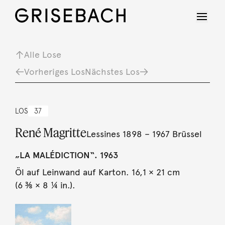
Alle Lose
Vorheriges Los
Nächstes Los
LOS
37
René Magritte
Lessines 1898 – 1967 Brüssel
„LA MALÉDICTION“. 1963
Öl auf Leinwand auf Karton. 16,1 × 21 cm
(6 ⅜ × 8 ¼ in.).