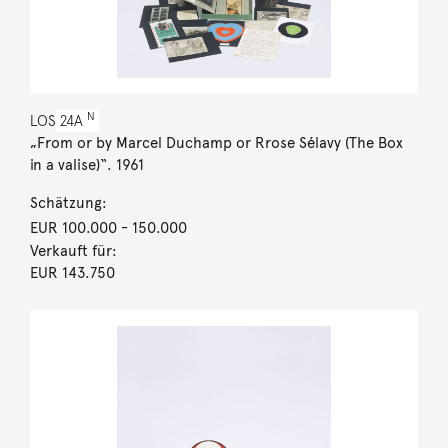
N
LOS
24A
„From or by Marcel Duchamp or Rrose Sélavy (The Box
in a valise)“. 1961
Schätzung:
EUR 100.000
- 150.000
Verkauft für:
EUR 143.750