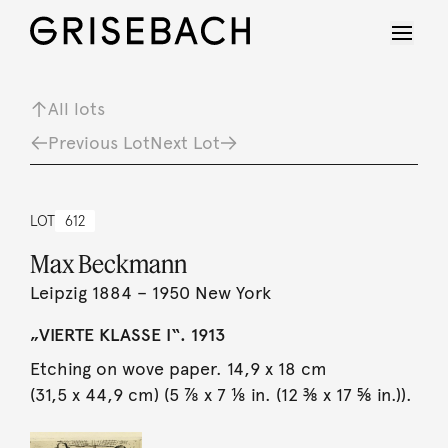
All lots
Previous Lot
Next Lot
LOT
612
Max Beckmann
Leipzig 1884 – 1950 New York
„VIERTE KLASSE I“. 1913
Etching on wove paper. 14,9 x 18 cm
(31,5 x 44,9 cm) (5 ⅞ x 7 ⅛ in. (12 ⅜ x 17 ⅝ in.)).