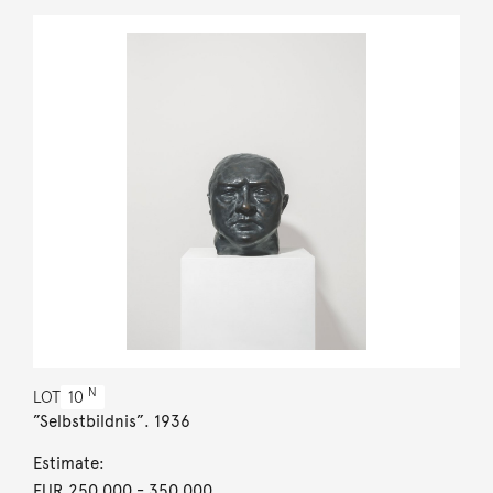
N
LOT
10
”Selbstbildnis”. 1936
Estimate:
EUR 250,000
- 350,000