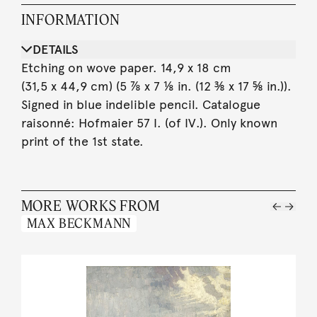
INFORMATION
DETAILS
Etching on wove paper. 14,9 x 18 cm
(31,5 x 44,9 cm) (5 ⅞ x 7 ⅛ in. (12 ⅜ x 17 ⅝ in.)).
Signed in blue indelible pencil. Catalogue
raisonné: Hofmaier 57 I. (of IV.). Only known
print of the 1st state.
MORE WORKS FROM
MAX BECKMANN