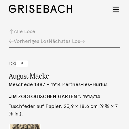
Alle Lose
Vorheriges Los
Nächstes Los
LOS
9
August Macke
Meschede 1887 – 1914 Perthes-lès-Hurlus
„IM ZOOLOGISCHEN GARTEN“. 1913/14
Tuschfeder auf Papier. 23,9 × 18,6 cm (9 ⅜ × 7
⅜ in.).