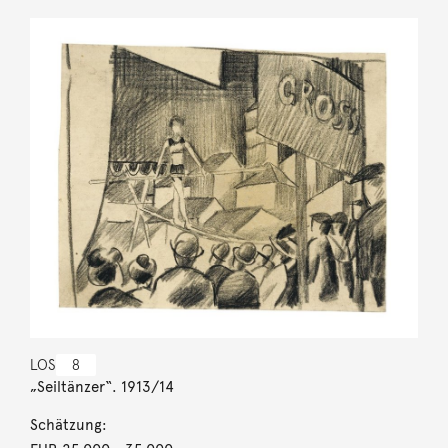
LOS
8
„Seiltänzer“. 1913/14
Schätzung: