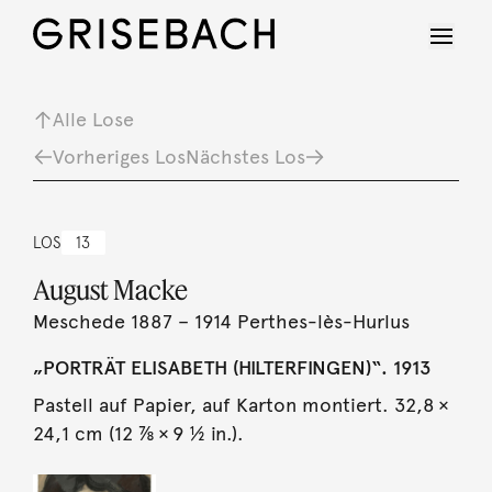
Alle Lose
Vorheriges Los
Nächstes Los
LOS
13
August Macke
Meschede 1887 – 1914 Perthes-lès-Hurlus
„PORTRÄT ELISABETH (HILTERFINGEN)“. 1913
Pastell auf Papier, auf Karton montiert. 32,8 ×
24,1 cm (12 ⅞ × 9 ½ in.).