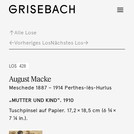
Alle Lose
Vorheriges Los
Nächstes Los
LOS
428
August Macke
Meschede 1887 – 1914 Perthes-lès-Hurlus
„MUTTER UND KIND“. 1910
Tuschpinsel auf Papier. 17,2 × 18,5 cm (6 ¾ ×
7 ¼ in.).