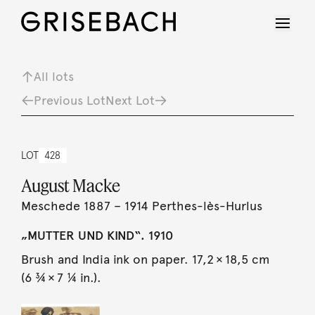
All lots
Previous Lot
Next Lot
LOT
428
August Macke
Meschede 1887 – 1914 Perthes-lès-Hurlus
„MUTTER UND KIND“. 1910
Brush and India ink on paper. 17,2 × 18,5 cm
(6 ¾ × 7 ¼ in.).