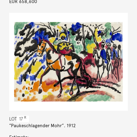
EUR 658,600
R
LOT
17
”Paukeschlagender Mohr”. 1912