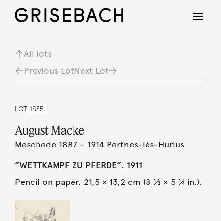
All lots
Previous Lot
Next Lot
LOT
1835
August Macke
Meschede 1887 – 1914 Perthes-lès-Hurlus
”WETTKAMPF ZU PFERDE”. 1911
Pencil on paper. 21,5 × 13,2 cm (8 ½ × 5 ¼ in.).