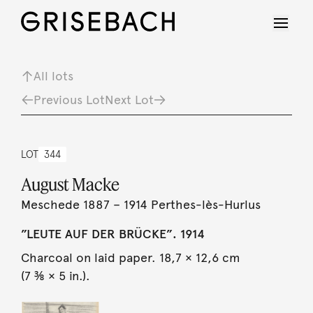
All lots
Previous Lot
Next Lot
LOT
344
August Macke
Meschede 1887 – 1914 Perthes-lès-Hurlus
”LEUTE AUF DER BRÜCKE”. 1914
Charcoal on laid paper. 18,7 × 12,6 cm
(7 ⅜ × 5 in.).