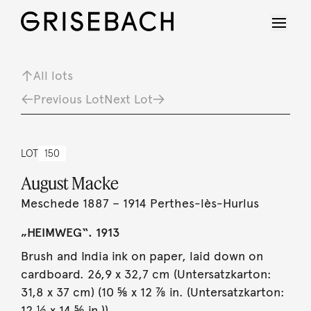
All lots
Previous Lot
Next Lot
LOT
150
August Macke
Meschede 1887 – 1914 Perthes-lès-Hurlus
„HEIMWEG“. 1913
Brush and India ink on paper, laid down on
cardboard. 26,9 x 32,7 cm (Untersatzkarton:
31,8 x 37 cm) (10 ⅝ x 12 ⅞ in. (Untersatzkarton:
12 ½ x 14 ⅝ in.)).