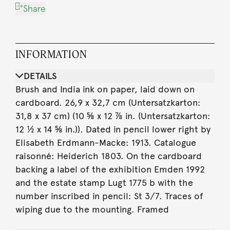
Share
INFORMATION
DETAILS
Brush and India ink on paper, laid down on
cardboard. 26,9 x 32,7 cm (Untersatzkarton:
31,8 x 37 cm) (10 ⅝ x 12 ⅞ in. (Untersatzkarton:
12 ½ x 14 ⅝ in.)). Dated in pencil lower right by
Elisabeth Erdmann-Macke: 1913. Catalogue
raisonné: Heiderich 1803. On the cardboard
backing a label of the exhibition Emden 1992
and the estate stamp Lugt 1775 b with the
number inscribed in pencil: St 3/7. Traces of
wiping due to the mounting. Framed