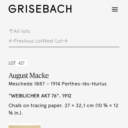
All lots
Previous Lot
Next Lot
LOT
427
August Macke
Meschede 1887 – 1914 Perthes-lès-Hurlus
"WEIBLICHER AKT 76". 1912
Chalk on tracing paper. 27 × 32,1 cm (10 ⅝ × 12
⅝ in.).