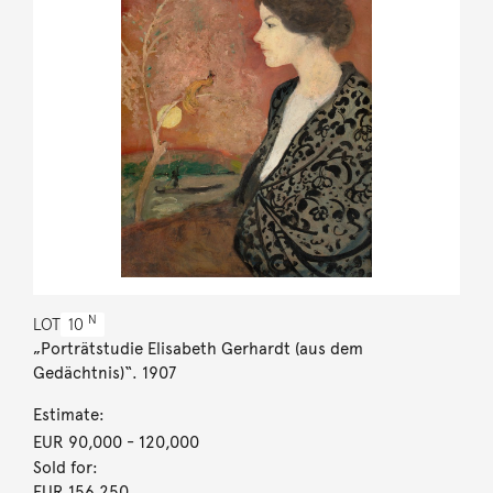
N
LOT
10
„Porträtstudie Elisabeth Gerhardt (aus dem
Gedächtnis)“. 1907
Estimate:
EUR 90,000
- 120,000
Sold for:
EUR 156,250