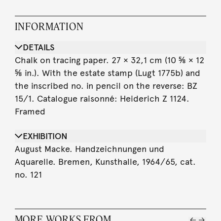
INFORMATION
DETAILS
Chalk on tracing paper. 27 × 32,1 cm (10 ⅝ × 12
⅝ in.). With the estate stamp (Lugt 1775b) and
the inscribed no. in pencil on the reverse: BZ
15/1. Catalogue raisonné: Heiderich Z 1124.
Framed
EXHIBITION
August Macke. Handzeichnungen und
Aquarelle. Bremen, Kunsthalle, 1964/65, cat.
no. 121
MORE WORKS FROM