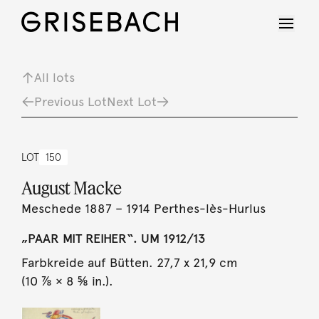
All lots
Previous Lot
Next Lot
LOT
150
August Macke
Meschede 1887 – 1914 Perthes-lès-Hurlus
„PAAR MIT REIHER“. UM 1912/13
Farbkreide auf Bütten. 27,7 x 21,9 cm
(10 ⅞ × 8 ⅝ in.).