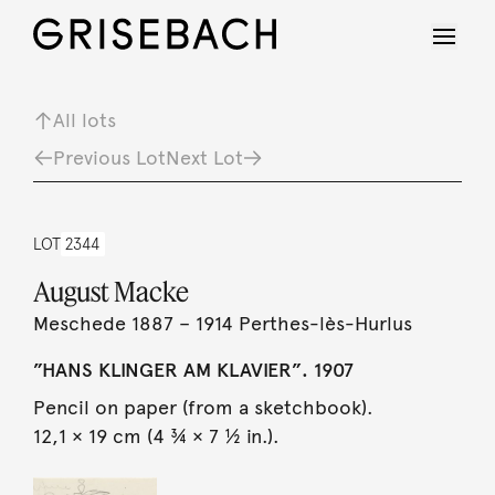
All lots
Previous Lot
Next Lot
LOT
2344
August Macke
Meschede 1887 – 1914 Perthes-lès-Hurlus
”HANS KLINGER AM KLAVIER”. 1907
Pencil on paper (from a sketchbook).
12,1 × 19 cm (4 ¾ × 7 ½ in.).