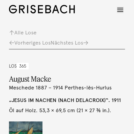
Alle Lose
Vorheriges Los
Nächstes Los
LOS
365
August Macke
Meschede 1887 – 1914 Perthes-lès-Hurlus
„JESUS IM NACHEN (NACH DELACROIX)“. 1911
Öl auf Holz. 53,3 × 69,5 cm (21 × 27 ⅜ in.).