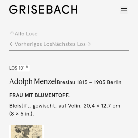
Alle Lose
Vorheriges Los
Nächstes Los
R
LOS
101
Adolph Menzel
Breslau 1815 – 1905 Berlin
FRAU MIT BLUMENTOPF.
Bleistift, gewischt, auf Velin. 20,4 × 12,7 cm
(8 × 5 in.).