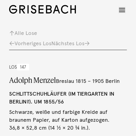
Alle Lose
Vorheriges Los
Nächstes Los
LOS
147
Adolph Menzel
Breslau 1815 – 1905 Berlin
SCHLITTSCHUHLÄUFER (IM TIERGARTEN IN
BERLIN?). UM 1855/56
Schwarze, weiße und farbige Kreide auf
braunem Papier, auf Karton aufgezogen.
36,8 × 52,8 cm (14 ½ × 20 ¾ in.).