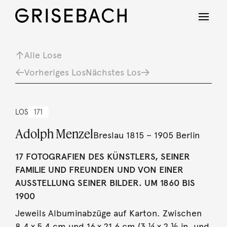
Alle Lose
Vorheriges Los
Nächstes Los
LOS
171
Adolph Menzel
Breslau 1815 – 1905 Berlin
17 FOTOGRAFIEN DES KÜNSTLERS, SEINER
FAMILIE UND FREUNDEN UND VON EINER
AUSSTELLUNG SEINER BILDER. UM 1860 BIS
1900
Jeweils Albuminabzüge auf Karton. Zwischen
8,4 × 5,4 cm und 16 × 21,6 cm (3 ¼ × 2 ⅛ in. und