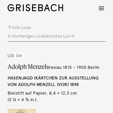
Alle Lose
Vorheriges Los
Nächstes Los
LOS
306
Adolph Menzel
Breslau 1815 – 1905 Berlin
HASENJAGD (KÄRTCHEN ZUR AUSSTELLUNG
VON ADOLPH MENZEL). (VOR) 1898
Bleistift auf Papier. 8,4 × 12,3 cm
(3 ¼ × 4 ⅞ in.).