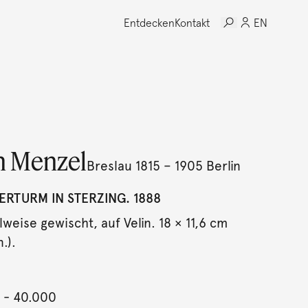
Entdecken
Kontakt
EN
h Menzel
Breslau 1815 – 1905 Berlin
RTURM IN STERZING. 1888
eilweise gewischt, auf Velin. 18 × 11,6 cm
.).
- 40.000