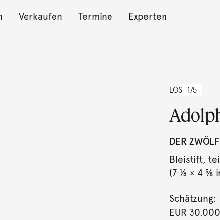
n
Verkaufen
Termine
Experten
LOS
175
Adolp
DER ZWÖLFE
Bleistift, t
(7 ⅛ × 4 ⅝ in
Schätzung:
EUR 30.000