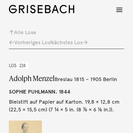
Alle Lose
Vorheriges Los
Nächstes Los
LOS
224
Adolph Menzel
Breslau 1815 – 1905 Berlin
SOPHIE PUHLMANN. 1844
Bleistift auf Papier auf Karton. 19,8 × 12,8 cm
(22,5 × 15,5 cm) (7 ¾ × 5 in. (8 ⅞ × 6 ⅛ in.)).