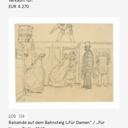
Verkauft für:
EUR 4.270
LOS
134
Reisende auf dem Bahnsteig („Für Damen“ / „Für