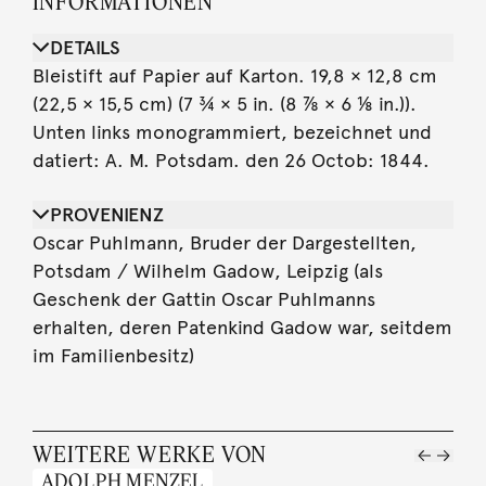
INFORMATIONEN
DETAILS
Bleistift auf Papier auf Karton. 19,8 × 12,8 cm
(22,5 × 15,5 cm) (7 ¾ × 5 in. (8 ⅞ × 6 ⅛ in.)).
Unten links monogrammiert, bezeichnet und
datiert: A. M. Potsdam. den 26 Octob: 1844.
PROVENIENZ
Oscar Puhlmann, Bruder der Dargestellten,
Potsdam / Wilhelm Gadow, Leipzig (als
Geschenk der Gattin Oscar Puhlmanns
erhalten, deren Patenkind Gadow war, seitdem
im Familienbesitz)
WEITERE WERKE VON
ADOLPH MENZEL