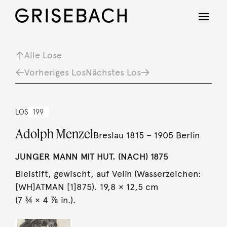
Alle Lose
Vorheriges Los
Nächstes Los
LOS
199
Adolph Menzel
Breslau 1815 – 1905 Berlin
JUNGER MANN MIT HUT. (NACH) 1875
Bleistift, gewischt, auf Velin (Wasserzeichen:
[WH]ATMAN [1]875). 19,8 × 12,5 cm
(7 ¾ × 4 ⅞ in.).