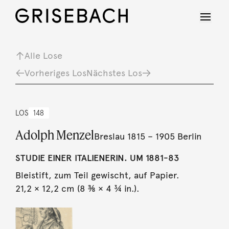
Alle Lose
Vorheriges Los
Nächstes Los
LOS
148
Adolph Menzel
Breslau 1815 – 1905 Berlin
STUDIE EINER ITALIENERIN. UM 1881-83
Bleistift, zum Teil gewischt, auf Papier.
21,2 × 12,2 cm (8 ⅜ × 4 ¾ in.).