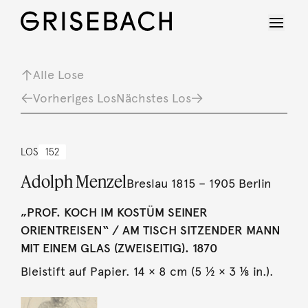
Alle Lose
Vorheriges Los
Nächstes Los
LOS
152
Adolph Menzel
Breslau 1815 – 1905 Berlin
„PROF. KOCH IM KOSTÜM SEINER
ORIENTREISEN“ / AM TISCH SITZENDER MANN
MIT EINEM GLAS (ZWEISEITIG). 1870
Bleistift auf Papier. 14 × 8 cm (5 ½ × 3 ⅛ in.).