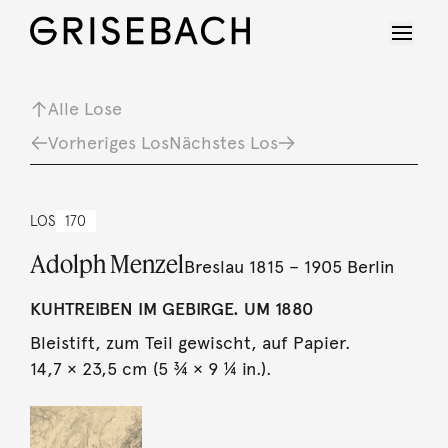
Alle Lose
Vorheriges Los
Nächstes Los
LOS
170
Adolph Menzel
Breslau 1815 – 1905 Berlin
KUHTREIBEN IM GEBIRGE. UM 1880
Bleistift, zum Teil gewischt, auf Papier.
14,7 × 23,5 cm (5 ¾ × 9 ¼ in.).