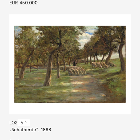
EUR 450.000
R
LOS
6
„Schafherde“. 1888