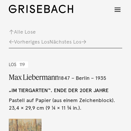
Alle Lose
Vorheriges Los
Nächstes Los
LOS
119
Max Liebermann
1847 – Berlin – 1935
„IM TIERGARTEN“. ENDE DER 20ER JAHRE
Pastell auf Papier (aus einem Zeichenblock).
23,4 × 29,9 cm (9 ¼ × 11 ¾ in.).