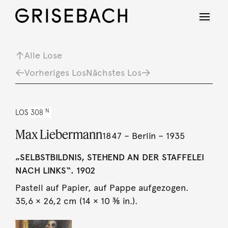
Alle Lose
Vorheriges Los
Nächstes Los
N
LOS
308
Max Liebermann
1847 – Berlin – 1935
„SELBSTBILDNIS, STEHEND AN DER STAFFELEI
NACH LINKS“. 1902
Pastell auf Papier, auf Pappe aufgezogen.
35,6 × 26,2 cm (14 × 10 ⅜ in.).