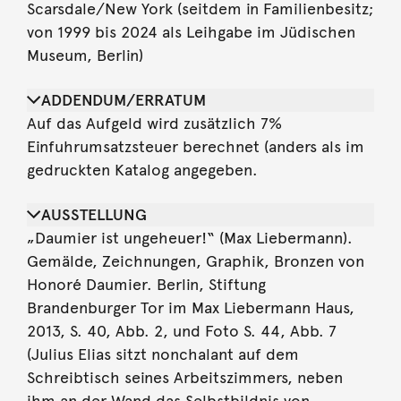
Scarsdale/New York (seitdem in Familienbesitz;
von 1999 bis 2024 als Leihgabe im Jüdischen
Museum, Berlin)
ADDENDUM/ERRATUM
Auf das Aufgeld wird zusätzlich 7%
Einfuhrumsatzsteuer berechnet (anders als im
gedruckten Katalog angegeben.
AUSSTELLUNG
„Daumier ist ungeheuer!“ (Max Liebermann).
Gemälde, Zeichnungen, Graphik, Bronzen von
Honoré Daumier. Berlin, Stiftung
Brandenburger Tor im Max Liebermann Haus,
2013, S. 40, Abb. 2, und Foto S. 44, Abb. 7
(Julius Elias sitzt nonchalant auf dem
Schreibtisch seines Arbeitszimmers, neben
ihm an der Wand das Selbstbildnis von