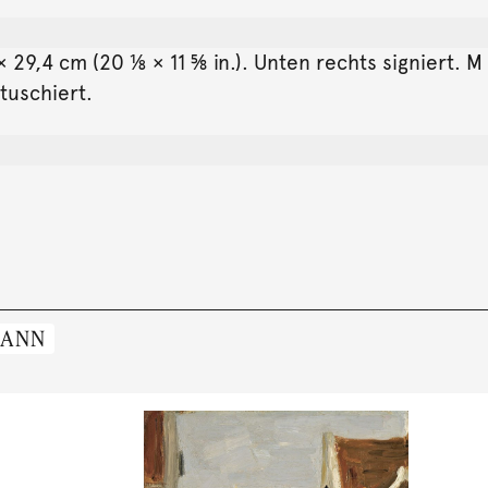
× 29,4 cm (20 ⅛ × 11 ⅝ in.). Unten rechts signiert.
tuschiert.
MANN