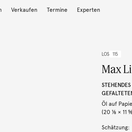
n
Verkaufen
Termine
Experten
LOS
115
Max L
STEHENDES
GEFALTETE
Öl auf Papi
(20 ⅛ × 11 ⅝
Schätzung: