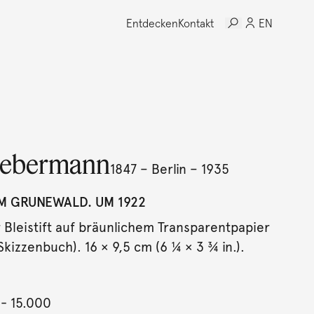
Entdecken
Kontakt
EN
iebermann
1847 – Berlin – 1935
IM GRUNEWALD. UM 1922
r Bleistift auf bräunlichem Transparentpapier
kizzenbuch). 16 × 9,5 cm (6 ¼ × 3 ¾ in.).
- 15.000