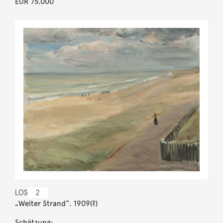
EUR 75.000
LOS
2
„Weiter Strand“. 1909(?)
Schätzung: