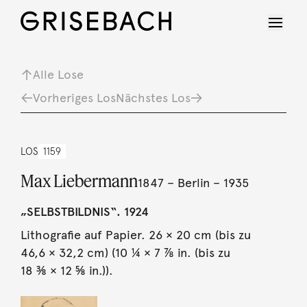
Alle Lose
Vorheriges Los
Nächstes Los
LOS
1159
Max Liebermann
1847 – Berlin – 1935
„SELBSTBILDNIS“. 1924
Lithografie auf Papier. 26 × 20 cm (bis zu
46,6 × 32,2 cm) (10 ¼ × 7 ⅞ in. (bis zu
18 ⅜ × 12 ⅝ in.)).