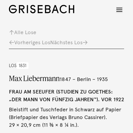
Alle Lose
Vorheriges Los
Nächstes Los
LOS
1831
Max Liebermann
1847 – Berlin – 1935
FRAU AM SEEUFER (STUDIEN ZU GOETHES:
„DER MANN VON FÜNFZIG JAHREN“). VOR 1922
Bleistift und Tuschfeder in Schwarz auf Papier
(Briefpapier des Verlags Bruno Cassirer).
29 × 20,9 cm (11 ⅜ × 8 ¼ in.).