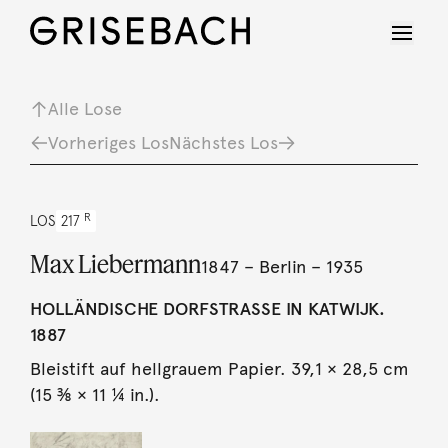
Alle Lose
Vorheriges Los
Nächstes Los
R
LOS
217
Max Liebermann
1847 – Berlin – 1935
HOLLÄNDISCHE DORFSTRASSE IN KATWIJK. 1
887
Bleistift auf hellgrauem Papier. 39,1 × 28,5 cm
(15 ⅜ × 11 ¼ in.).