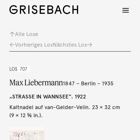
Alle Lose
Vorheriges Los
Nächstes Los
LOS
707
Max Liebermann
1847 – Berlin – 1935
„STRASSE IN WANNSEE“. 1922
Kaltnadel auf van-Gelder-Velin. 23 × 32 cm
(9 × 12 ⅝ in.).