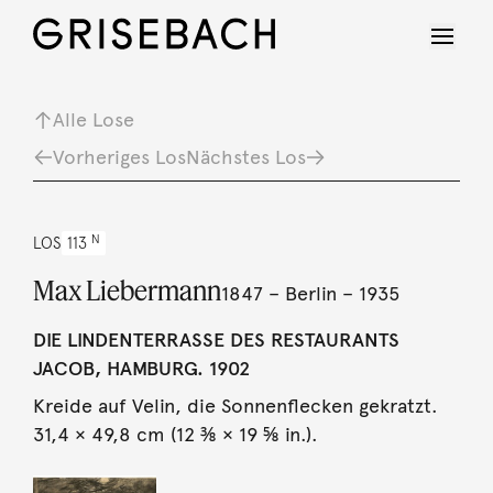
Alle Lose
Vorheriges Los
Nächstes Los
N
LOS
113
Max Liebermann
1847 – Berlin – 1935
DIE LINDENTERRASSE DES RESTAURANTS
JACOB, HAMBURG. 1902
Kreide auf Velin, die Sonnenflecken gekratzt.
31,4 × 49,8 cm (12 ⅜ × 19 ⅝ in.).