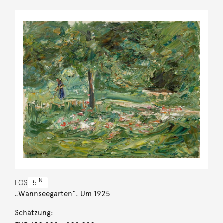
N
LOS
5
„Wannseegarten“. Um 1925
Schätzung: