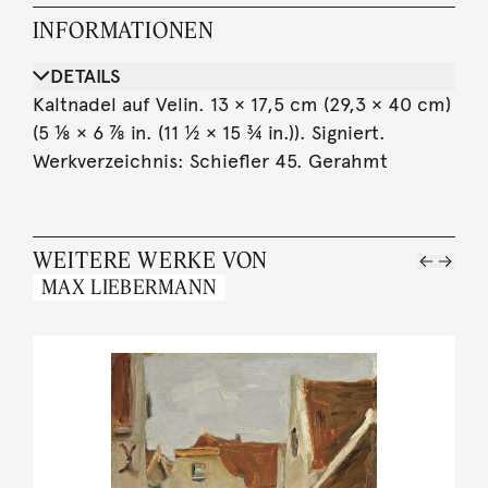
INFORMATIONEN
DETAILS
Kaltnadel auf Velin. 13 × 17,5 cm (29,3 × 40 cm)
(5 ⅛ × 6 ⅞ in. (11 ½ × 15 ¾ in.)). Signiert.
Werkverzeichnis: Schiefler 45. Gerahmt
WEITERE WERKE VON
MAX LIEBERMANN