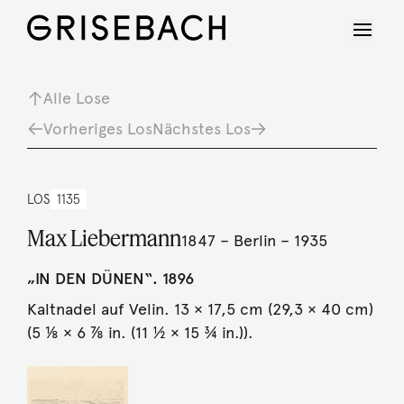
Alle Lose
Vorheriges Los
Nächstes Los
LOS
1135
Max Liebermann
1847 – Berlin – 1935
„IN DEN DÜNEN“. 1896
Kaltnadel auf Velin. 13 × 17,5 cm (29,3 × 40 cm)
(5 ⅛ × 6 ⅞ in. (11 ½ × 15 ¾ in.)).