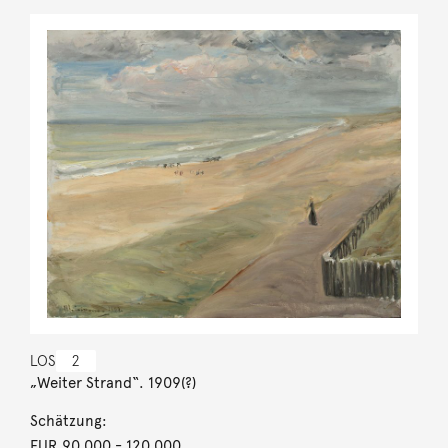
LOS
2
„Weiter Strand“. 1909(?)
Schätzung:
EUR 90.000
- 120.000