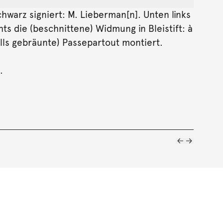
Schwarz signiert: M. Lieberman[n]. Unten links
ts die (beschnittene) Widmung in Bleistift: à
lls gebräunte) Passepartout montiert.
.