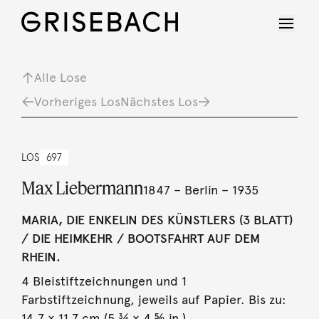
Alle Lose
Vorheriges Los
Nächstes Los
LOS
697
Max Liebermann
1847 – Berlin – 1935
MARIA, DIE ENKELIN DES KÜNSTLERS (3 BLATT)
/ DIE HEIMKEHR / BOOTSFAHRT AUF DEM
RHEIN.
4 Bleistiftzeichnungen und 1
Farbstiftzeichnung, jeweils auf Papier. Bis zu:
14,7 × 11,7 cm (5 ¾ × 4 ⅝ in.).