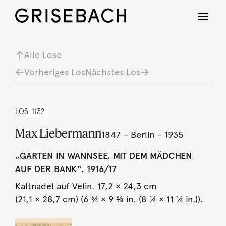
Alle Lose
Vorheriges Los
Nächstes Los
LOS
1132
Max Liebermann
1847 – Berlin – 1935
„GARTEN IN WANNSEE. MIT DEM MÄDCHEN
AUF DER BANK“. 1916/17
Kaltnadel auf Velin. 17,2 × 24,3 cm
(21,1 × 28,7 cm) (6 ¾ × 9 ⅝ in. (8 ¼ × 11 ¼ in.)).