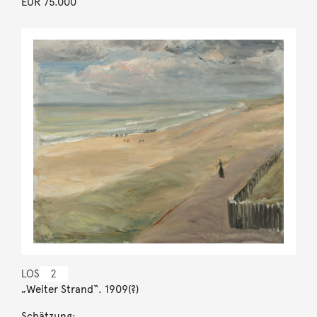
EUR 75.000
LOS
2
„Weiter Strand“. 1909(?)
Schätzung: