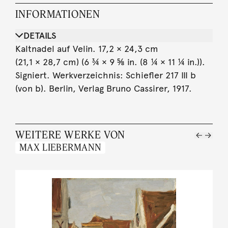
INFORMATIONEN
DETAILS
Kaltnadel auf Velin. 17,2 × 24,3 cm
(21,1 × 28,7 cm) (6 ¾ × 9 ⅝ in. (8 ¼ × 11 ¼ in.)).
Signiert. Werkverzeichnis: Schiefler 217 III b
(von b). Berlin, Verlag Bruno Cassirer, 1917.
WEITERE WERKE VON
MAX LIEBERMANN