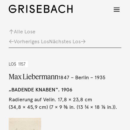
Alle Lose
Vorheriges Los
Nächstes Los
LOS
1157
Max Liebermann
1847 – Berlin – 1935
„BADENDE KNABEN“. 1906
Radierung auf Velin. 17,8 × 23,8 cm
(34,8 × 45,9 cm) (7 × 9 ⅜ in. (13 ¾ × 18 ⅛ in.)).