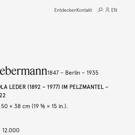
Entdecken
Kontakt
EN
iebermann
1847 – Berlin – 1935
OLA LEDER (1892 – 1977) IM PELZMANTEL –
922
 50 × 38 cm (19 ⅝ × 15 in.).
- 12.000