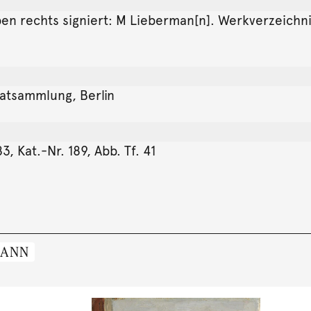
Oben rechts signiert: M Lieberman[n]. Werkverzeichn
vatsammlung, Berlin
3, Kat.-Nr. 189, Abb. Tf. 41
MANN