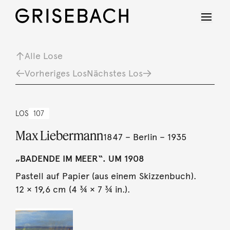
Alle Lose
Vorheriges Los
Nächstes Los
LOS
107
Max Liebermann
1847 – Berlin – 1935
„BADENDE IM MEER“. UM 1908
Pastell auf Papier (aus einem Skizzenbuch).
12 × 19,6 cm (4 ¾ × 7 ¾ in.).