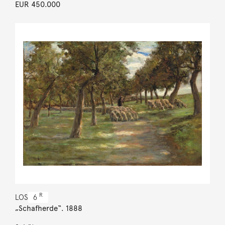
EUR 450.000
R
LOS
6
„Schafherde“. 1888