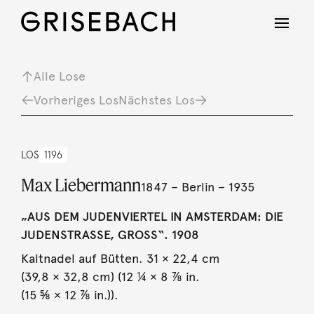
Alle Lose
Vorheriges Los
Nächstes Los
LOS
1196
Max Liebermann
1847 – Berlin – 1935
„AUS DEM JUDENVIERTEL IN AMSTERDAM: DIE
JUDENSTRASSE, GROSS“. 1908
Kaltnadel auf Bütten. 31 × 22,4 cm
(39,8 × 32,8 cm) (12 ¼ × 8 ⅞ in.
(15 ⅝ × 12 ⅞ in.)).