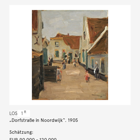
R
LOS
1
„Dorfstraße in Noordwijk“. 1905
Schätzung:
EUR 90.000
- 120.000