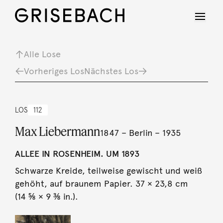
Alle Lose
Vorheriges Los
Nächstes Los
LOS
112
Max Liebermann
1847 – Berlin – 1935
ALLEE IN ROSENHEIM. UM 1893
Schwarze Kreide, teilweise gewischt und weiß
gehöht, auf braunem Papier. 37 × 23,8 cm
(14 ⅝ × 9 ⅜ in.).